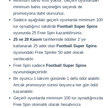
Minimum bahis limit yoktur. Geçerli oyunlardaki
minimum bahis seçeneğini seçerek de
promosyona dahil olursunuz.
Sadece aşağıdaki geçerli oyunlarda minimum 100
tur oynadığınız takdirde
Football Super Spins
oyununda 25 Free Spin kazanbilirsiniz
.
25 ve 28 Kasım
tarihlerinde ödüller 2`ye
katlanarak 25 adet olan
Football Super Spins
oyunundaki Free Spinler 50 adet olarak
verilecektir.
Free Spin sadece
Football Super Spins
oyunundageçerlidir.
Bir oyuncu 1 takvim gününde 1 defa ödül alabilir.
Ancak promosyon süresi boyunca her gün ödül
kazanabilir.
Geçerli oyunlarda minimum 100 tur oynadığınızda
Free Spin otomatik olarak hesabınıza