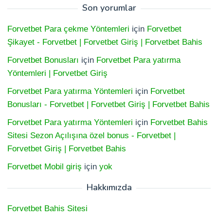
Son yorumlar
Forvetbet Para çekme Yöntemleri
için
Forvetbet
Şikayet - Forvetbet | Forvetbet Giriş | Forvetbet Bahis
Forvetbet Bonusları
için
Forvetbet Para yatırma
Yöntemleri | Forvetbet Giriş
Forvetbet Para yatırma Yöntemleri
için
Forvetbet
Bonusları - Forvetbet | Forvetbet Giriş | Forvetbet Bahis
Forvetbet Para yatırma Yöntemleri
için
Forvetbet Bahis
Sitesi Sezon Açılışına özel bonus - Forvetbet |
Forvetbet Giriş | Forvetbet Bahis
Forvetbet Mobil giriş
için
yok
Hakkımızda
Forvetbet Bahis Sitesi