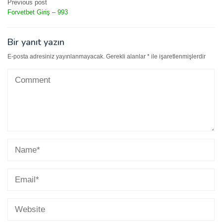
Yazı
Previous post
Forvetbet Giriş – 993
gezinmesi
Bir yanıt yazın
E-posta adresiniz yayınlanmayacak.
Gerekli alanlar
*
ile işaretlenmişlerdir