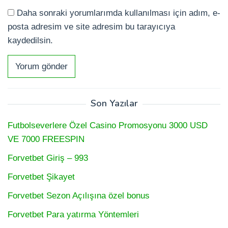
Daha sonraki yorumlarımda kullanılması için adım, e-
posta adresim ve site adresim bu tarayıcıya
kaydedilsin.
Son Yazılar
Futbolseverlere Özel Casino Promosyonu 3000 USD
VE 7000 FREESPIN
Forvetbet Giriş – 993
Forvetbet Şikayet
Forvetbet Sezon Açılışına özel bonus
Forvetbet Para yatırma Yöntemleri