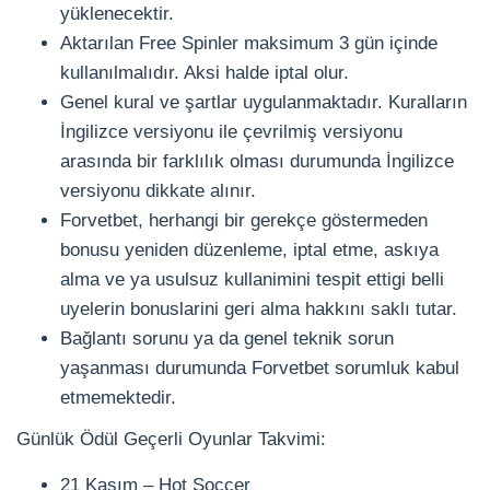
yüklenecektir.
Aktarılan Free Spinler maksimum 3 gün içinde
kullanılmalıdır. Aksi halde iptal olur.
Genel kural ve şartlar uygulanmaktadır. Kuralların
İngilizce versiyonu ile çevrilmiş versiyonu
arasında bir farklılık olması durumunda İngilizce
versiyonu dikkate alınır.
Forvetbet, herhangi bir gerekçe göstermeden
bonusu yeniden düzenleme, iptal etme, askıya
alma ve ya usulsuz kullanimini tespit ettigi belli
uyelerin bonuslarini geri alma hakkını saklı tutar.
Bağlantı sorunu ya da genel teknik sorun
yaşanması durumunda Forvetbet sorumluk kabul
etmemektedir.
Günlük Ödül Geçerli Oyunlar Takvimi:
21 Kasım – Hot Soccer