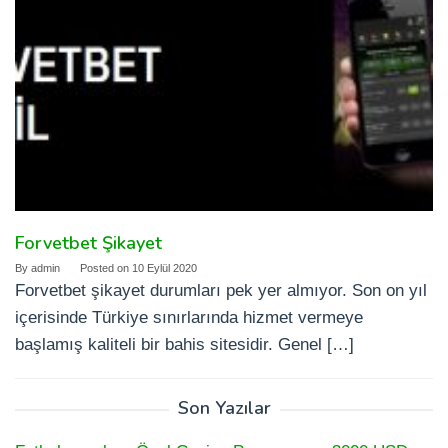
Forvetbet Şikayet
By
admin
Posted on
10 Eylül 2020
Forvetbet şikayet durumları pek yer almıyor. Son on yıl
içerisinde Türkiye sınırlarında hizmet vermeye
başlamış kaliteli bir bahis sitesidir. Genel […]
Son Yazılar