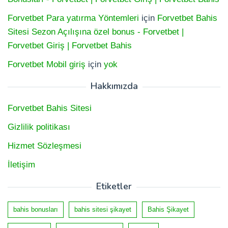
Forvetbet Para yatırma Yöntemleri
için
Forvetbet Bahis
Sitesi Sezon Açılışına özel bonus - Forvetbet |
Forvetbet Giriş | Forvetbet Bahis
Forvetbet Mobil giriş
için
yok
Hakkımızda
Forvetbet Bahis Sitesi
Gizlilik politikası
Hizmet Sözleşmesi
İletişim
Etiketler
bahis bonusları
bahis sitesi şikayet
Bahis Şikayet